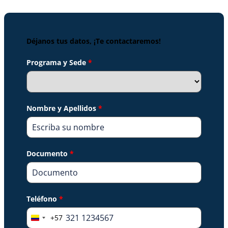
Déjanos tus datos, ¡Te contactaremos!
Programa y Sede
*
Nombre y Apellidos
*
Documento
*
Teléfono
*
+57
Colombia